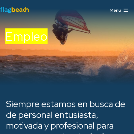
Saltar
Menú
al
Flag
contenido
Beach
Empleo
Watersports
Centre
Fuerteventura
Siempre estamos en busca de
de personal entusiasta,
motivada y profesional para