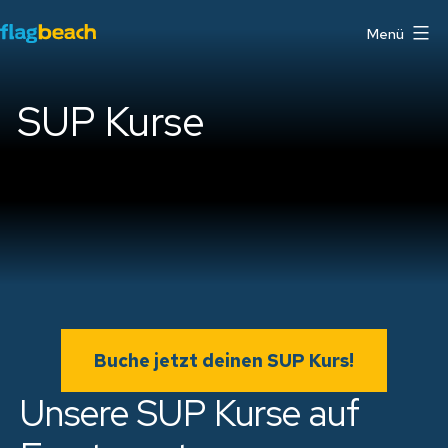
Zum
Menü
Inhalt
Flag
springen
Beach
SUP Kurse
Watersports
Centre
Fuerteventura
Buche jetzt deinen SUP Kurs!
Unsere SUP Kurse auf