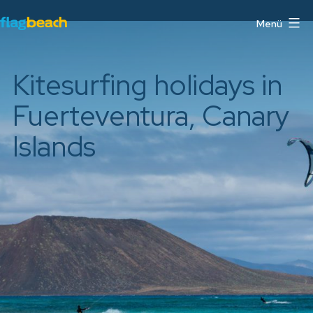
Zum
Menü
Inhalt
Flag
springen
Beach
Kitesurfing holidays in
Watersports
Centre
Fuerteventura, Canary
Fuerteventura
Islands